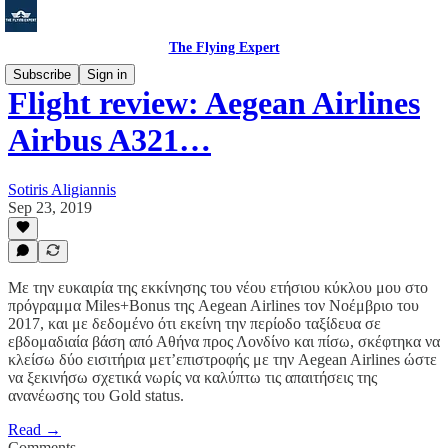
The Flying Expert
Subscribe
Sign in
Flight review: Aegean Airlines
Airbus A321…
Sotiris Aligiannis
Sep 23, 2019
Με την ευκαιρία της εκκίνησης του νέου ετήσιου κύκλου μου στο
πρόγραμμα Miles+Bonus της Aegean Airlines τον Νοέμβριο του
2017, και με δεδομένο ότι εκείνη την περίοδο ταξίδευα σε
εβδομαδιαία βάση από Αθήνα προς Λονδίνο και πίσω, σκέφτηκα να
κλείσω δύο εισιτήρια μετ’επιστροφής με την Aegean Airlines ώστε
να ξεκινήσω σχετικά νωρίς να καλύπτω τις απαιτήσεις της
ανανέωσης του Gold status.
Read →
Comments