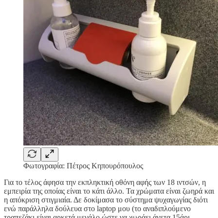
Φωτογραφία: Πέτρος Κηπουρόπουλος
Για το τέλος άφησα την εκπληκτική οθόνη αφής των 18 ιντσών, η
εμπειρία της οποίας είναι το κάτι άλλο. Τα χρώματα είναι ζωηρά και
η απόκριση στιγμιαία. Δε δοκίμασα το σύστημα ψυχαγωγίας διότι
ενώ παράλληλα δούλευα στο laptop μου (το αναδιπλούμενο
τραπεζάκι είναι αρκετά μεγάλο ώστε να χωράει άνετα 15άρι