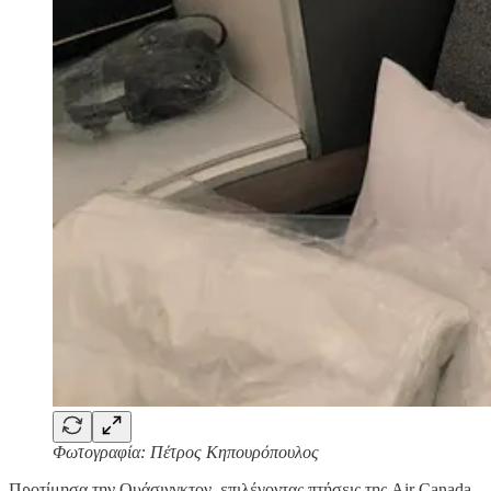
Φωτογραφία: Πέτρος Κηπουρόπουλος
Προτίμησα την Ουάσινγκτον, επιλέγοντας πτήσεις της Air Canada