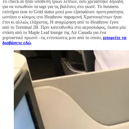
Το check-in ήταν υπόθεση τριών λεπτών, όσο χρειάστηκε δηλαδή
για να τυπωθούν τα tags για τις βαλίτσες στο γκισέ. Το business
εισιτήριο (και το Gold status μου) μου εξασφάλισε προτεραιότητα,
ωστόσο ο κόσμος στο Heathrow παραμονή Χριστουγέννων ήταν
έτσι κι αλλιώς ελάχιστος. Η αναχώρηση από το Heathrow έγινε
από το Terminal 2B. Πριν κατευθυνθώ στο αεροσκάφος, έκανα μία
στάση από το Maple Leaf lounge της Air Canada για ένα
χορταστικό πρωινό –τις εντυπώσεις μου από το οποίο,
μπορείτε να
διαβάσετε εδώ
.