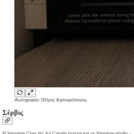
Φωτογραφία: Πέτρος Κηπουρόπουλος
Σέρβις
Η Signature Class της Air Canada έρχεται και με Signature σέρβις –