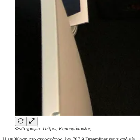
Φωτογραφία: Πέτρος Κηπουρόπουλος
Η επιβίβαση στο αεροσκάφος, ένα 787-9 Dreamliner έγινε από μία