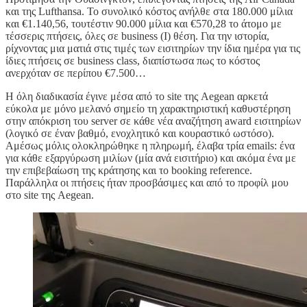
και της Lufthansa. Το συνολικό κόστος ανήλθε στα 180.000 μίλια
και €1.140,56, τουτέστιν 90.000 μίλια και €570,28 το άτομο με
τέσσερις πτήσεις, όλες σε business (I) θέση. Για την ιστορία,
ρίχνοντας μια ματιά στις τιμές των εισιτηρίων την ίδια ημέρα για τις
ίδιες πτήσεις σε business class, διαπίστωσα πως το κόστος
ανερχόταν σε περίπου €7.500…
H όλη διαδικασία έγινε μέσα από το site της Aegean αρκετά
εύκολα με μόνο μελανό σημείο τη χαρακτηριστική καθυστέρηση
στην απόκριση του server σε κάθε νέα αναζήτηση award εισιτηρίων
(λογικό σε έναν βαθμό, ενοχλητικό και κουραστικό ωστόσο).
Αμέσως μόλις ολοκληρώθηκε η πληρωμή, έλαβα τρία emails: ένα
για κάθε εξαργύρωση μιλίων (μία ανά εισιτήριο) και ακόμα ένα με
την επιβεβαίωση της κράτησης και το booking reference.
Παράλληλα οι πτήσεις ήταν προσβάσιμες και από το προφίλ μου
στο site της Aegean.